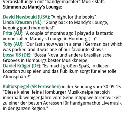
Veranstaltungen mit "handgemachter" Musik statt.
Stimmen zu Mandy's Lounge:
David Newbould (USA)
: "A night for the books"
Linda Kreuzen (NL)
: "Going back to Mandy's Lounge,
keeping good memories!"
Prita (AU)
: "A couple of months ago I played a fantastic
venue called Mandy’s Lounge in Homburg (...)"
Toby (AU)
: "Our last show was in a small German bar which
was packed and it was one of our favourite shows."
bossa'68 (DE)
: "Bossa Nova und andere brasilianische
Grooves in Homburgs bester Musikkneipe."
Daniel Krüger (DE)
: "Es macht großen Spaß, in dieser
Location zu spielen und das Publikum sorgt für eine tolle
Atmosphäre!"
Kulturspiegel (SR Fernsehen)
in der Sendung vom 30.09.15:
"Diese kleine, feine Homburger Musikkneipe hat sich
innerhalb weniger Jahre vom Geheimtipp weiterentwickelt
zu einer der besten Adressen für handgemachte Livemusik
in der ganzen Region."